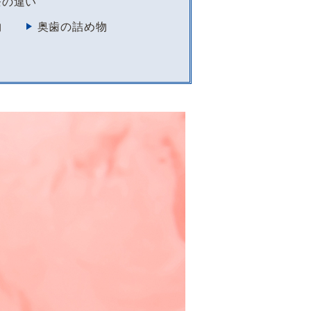
療の違い
物
奥歯の詰め物