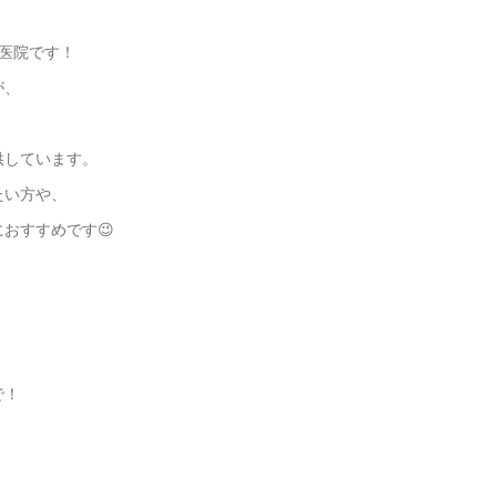
医院です！
が、
、
供しています。
たい方や、
おすすめです😉
で！