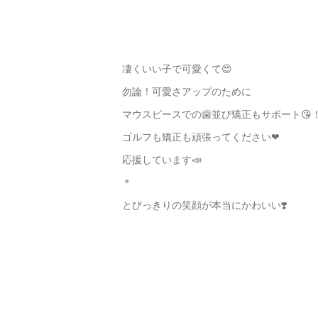
凄くいい子で可愛くて😍
勿論！可愛さアップのために
マウスピースでの歯並び矯正もサポート😘
ゴルフも矯正も頑張ってください❤︎
応援しています📣
＊
とびっきりの笑顔が本当にかわいい❣️