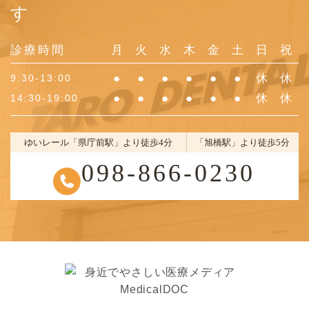
す
診療時間
月
火
水
木
金
土
日
祝
●
●
●
●
●
●
休
休
9:30-13:00
●
●
●
●
●
●
休
休
14:30-19:00
ゆいレール「県庁前駅」より徒歩4分
「旭橋駅」より徒歩5分
098-866-0230