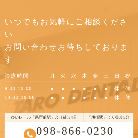
いつでもお気軽にご相談くださ
い
お問い合わせお待ちしておりま
す
診療時間
月
火
水
木
金
土
日
祝
●
●
●
●
●
●
休
休
9:30-13:00
●
●
●
●
●
●
休
休
14:30-19:00
ゆいレール「県庁前駅」より徒歩4分
「旭橋駅」より徒歩5分
098-866-0230