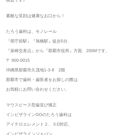
税込です♪
素敵な笑顔は健康なお口から！
たろう歯科は、モノレール
『県庁前駅』『旭橋駅』徒歩5分、
『泉崎交差点』から『那覇市役所』方面、200Mです。
〒 900-0015
沖縄県那覇市久茂地1-3-8 2階
那覇市で歯科・歯医者をお探しの際は
お気軽にお問い合わせください。
マウスピース型歯並び矯正
インビザラインGOのたろう歯科は
アイテロエレメント２、５D対応、
インビザラインジャパン