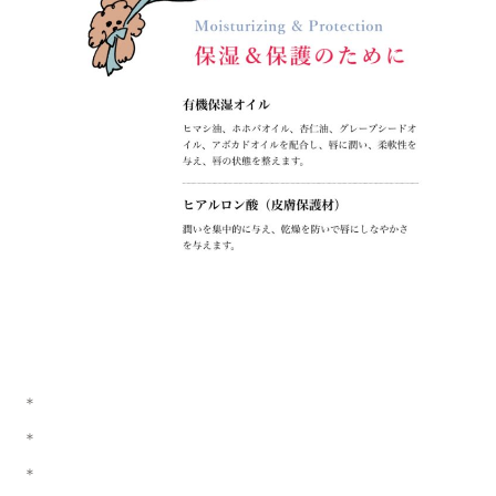
＊
＊
＊