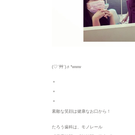
(♡︎ˊ艸ˋ)♬︎*www
＊
＊
＊
素敵な笑顔は健康なお口から！
たろう歯科は、モノレール