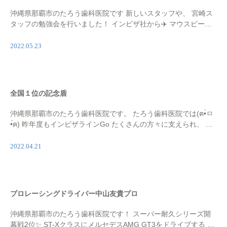
沖縄県那覇市のたろう歯科医院です 新しいスタッフや、 宮崎ス
タッフの勉強会を行いました！ インビザ社から✈️ マウスピース
矯正 インストラクターの方から、 患者さまに痛みのない検査方
法や、 分かりやすい説明方法など。 細 […]
2022.05.23
全国１位の記念盾
沖縄県那覇市のたろう歯科医院です。 たろう歯科医院では(ฅ•̀ㅁ
•́ฅ) 昨年度もインビザラインGo たくさんの方々に支えられ、 お
陰様で2021年症例数全国１位を頂きました💐 インビザライン・
ジャパン様より 記念盾を頂 […]
2022.04.21
プロレーシングドライバー中山友貴プロ
沖縄県那覇市のたろう歯科医院です！ スーパー耐久シリーズ開
幕戦2位✨ ST-XクラスにメルセデスAMG GT3をドライブする 中