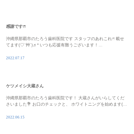
感謝ですෆ̈
沖縄県那覇市のたろう歯科医院です スタッフのあれこれෆ̈ 載せ
てます(♡︎ˊ艸ˋ)♬︎* いつも応援有難うございます！
……………………………………………………………… 新しいキ
ャンペーンも企画中です！ ぜひお見逃しなく […]
2022.07.17
ケツメイシ大蔵さん
沖縄県那覇市のたろう歯科医院です！ 大蔵さんがいらしてくだ
さいました💐 お口のチェックと、 ホワイトニングを始めます(
ˊᵕˋ ) 歌手は歯が命🦷✨ www(♡︎ˊ艸ˋ)♬︎* スタッフ一同、これから
も全力で 応援いたし […]
2022.06.15