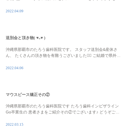
山友貴プロ選手が、 当院でマウスピース矯正を始めます꒰◍︎⍢︎◍︎꒱۶
友貴選手は、プロゴル […]
2022.04.09
送別会と頂き物( ♥︎ᴗ♥︎ )
沖縄県那覇市のたろう歯科医院です。 スタッフ送別会&産休さ
ん、 たくさんの頂き物を有難うございました🙇‍♀️ ご結婚で県外へ
行かれるスタッフです！ ５年間たろう歯科医院を支えてくれて
有難うございました★ 忙しく […]
2022.04.06
マウスピース矯正その②
沖縄県那覇市のたろう歯科医院です たろう歯科インビザライン
Go卒業生の 患者さまをご紹介その②でございます♪ どうぞご参
考くださいませ♪ 下の歯が見えなくて歯並びが気になる🥲 歯並び
と下の歯が気になる🥲 すきっ歯にみえる […]
2022.03.15