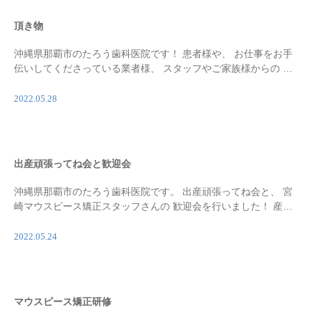
頂き物
沖縄県那覇市のたろう歯科医院です！ 患者様や、 お仕事をお手
伝いしてくださっている業者様、 スタッフやご家族様からの た
くさんの頂き物です！ 大変有り難い(♥︎Ü♥︎)です！ いつも有難うご
ざいます💐 スタッフの誕生日も […]
2022.05.28
出産頑張ってね会と歓迎会
沖縄県那覇市のたろう歯科医院です。 出産頑張ってね会と、 宮
崎マウスピース矯正スタッフさんの 歓迎会を行いました！ 産休
スタッフさんも。 お腹が大きいにも関わらず🥺💦 有難うござい
ました✨ 元気な赤ちゃん待ってます💐 復 […]
2022.05.24
マウスピース矯正研修