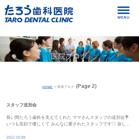
医院ブログ
(Page 2)
医院ブログ
HOME
スタッフ送別会
長い間たろう歯科を支えてくれた ママさんスタッフの送別会💐
いつも笑顔で優しくて みんなに愛されたスタッフです♡︎ 寂しい
けどまた会えるから たくさん顔出してくださいね！ 長い間本当
に有難うございました♪ 楽しい思い出ば […]
2022.10.09