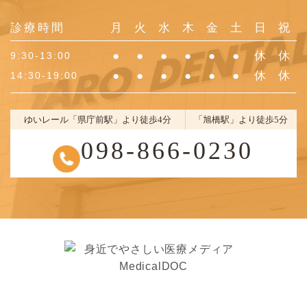
診療時間
月
火
水
木
金
土
日
祝
●
●
●
●
●
●
休
休
9:30-13:00
●
●
●
●
●
●
休
休
14:30-19:00
ゆいレール「県庁前駅」より徒歩4分
「旭橋駅」より徒歩5分
098-866-0230