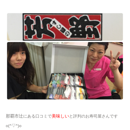
那覇市辻
美味しい
にある口コミで
と評判のお寿司屋さんです
o(^▽^)o