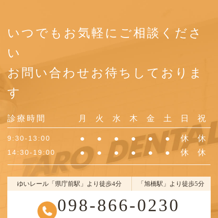
いつでもお気軽にご相談くださ
い
お問い合わせお待ちしておりま
す
診療時間
月
火
水
木
金
土
日
祝
●
●
●
●
●
●
休
休
9:30-13:00
●
●
●
●
●
●
休
休
14:30-19:00
ゆいレール「県庁前駅」より徒歩4分
「旭橋駅」より徒歩5分
098-866-0230