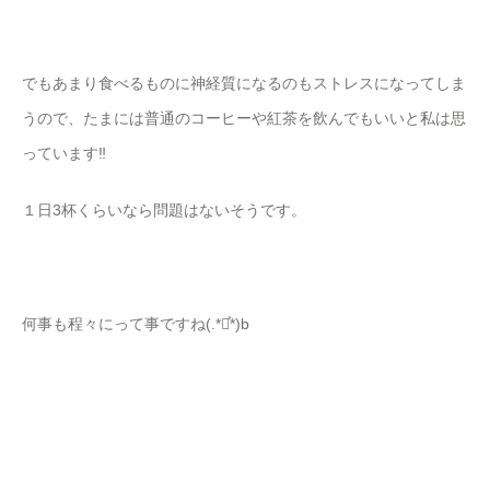
でもあまり食べるものに神経質になるのもストレスになってしま
うので、たまには普通のコーヒーや紅茶を飲んでもいいと私は思
っています‼︎
１日3杯くらいなら問題はないそうです。
何事も程々にって事ですね(.*◡͐*)b