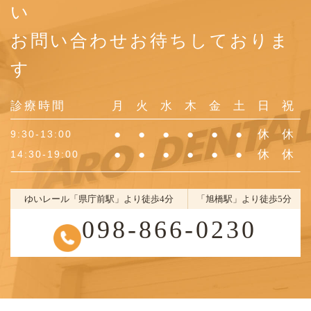
い
お問い合わせお待ちしておりま
す
診療時間
月
火
水
木
金
土
日
祝
●
●
●
●
●
●
休
休
9:30-13:00
●
●
●
●
●
●
休
休
14:30-19:00
ゆいレール「県庁前駅」より徒歩4分
「旭橋駅」より徒歩5分
098-866-0230