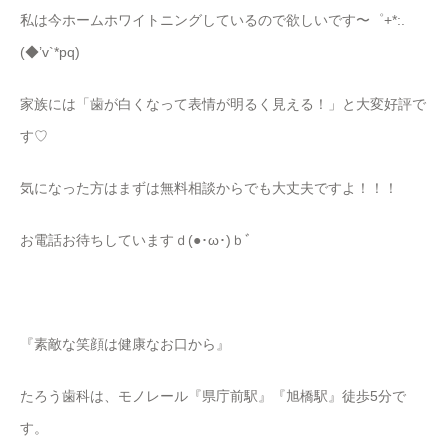
私は今ホームホワイトニングしているので欲しいです〜゜+*:.
(◆’v`*pq)
家族には「歯が白くなって表情が明るく見える！」と大変好評で
す♡
気になった方はまずは無料相談からでも大丈夫ですよ！！！
お電話お待ちしていますｄ(●･ω･)ｂﾞ
『素敵な笑顔は健康なお口から』
たろう歯科は、モノレール『県庁前駅』『旭橋駅』徒歩5分で
す。