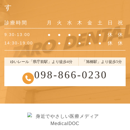
す
診療時間
月
火
水
木
金
土
日
祝
●
●
●
●
●
●
休
休
9:30-13:00
●
●
●
●
●
●
休
休
14:30-19:00
ゆいレール「県庁前駅」より徒歩4分
「旭橋駅」より徒歩5分
098-866-0230