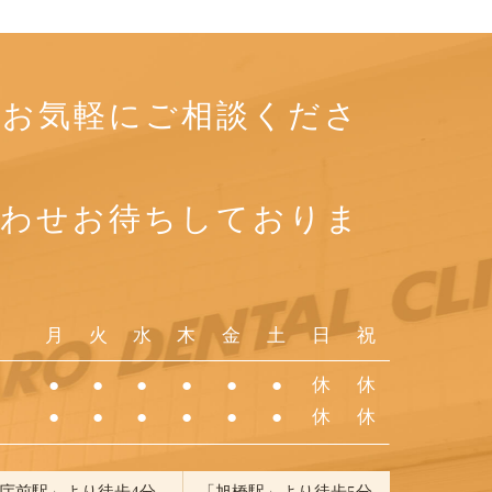
もお気軽にご相談くださ
合わせお待ちしておりま
月
火
水
木
金
土
日
祝
●
●
●
●
●
●
休
休
●
●
●
●
●
●
休
休