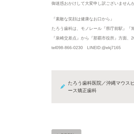
御迷惑おかけして大変申し訳ございません
『素敵な笑顔は健康なお口から』
たろう歯科は、モノレール『県庁前駅』『旭
『泉崎交差点』から『那覇市役所』方面、2
tel098-866-0230 LINEID:@ekj7165
たろう歯科医院／沖縄マウス
ース矯正歯科