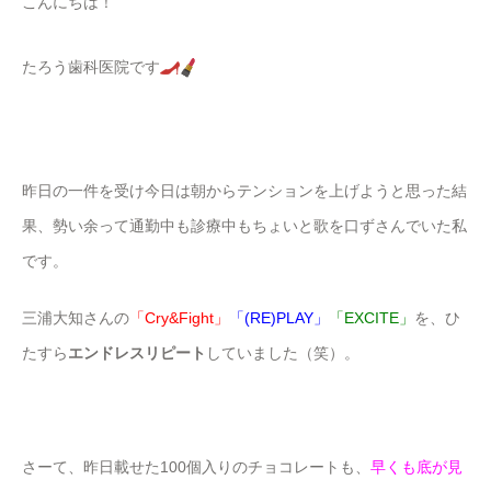
こんにちは！
たろう歯科医院です
昨日の一件を受け今日は朝からテンションを上げようと思った結
果、勢い余って通勤中も診療中もちょいと歌を口ずさんでいた私
です。
三浦大知さんの
「Cry&Fight」
「(RE)PLAY」
「EXCITE」
を、ひ
たすら
エンドレスリピート
していました（笑）。
さーて、昨日載せた100個入りのチョコレートも、
早くも底が見