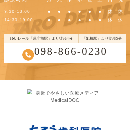
●
●
●
●
●
●
休
休
9:30-13:00
●
●
●
●
●
●
休
休
14:30-19:00
ゆいレール「県庁前駅」より徒歩4分
「旭橋駅」より徒歩5分
098-866-0230