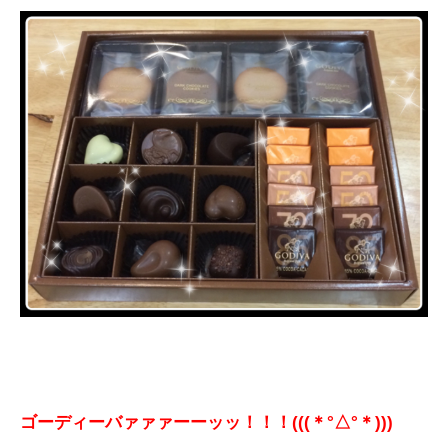
ゴーディーバァァァーーッッ！！！(((＊°△°＊)))