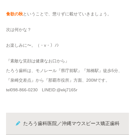
食欲の秋
ということで、懲りずに載せていきましょう。
次は何かな？
お楽しみに〜。（・v・）ﾉｼ
『素敵な笑顔は健康なお口から』
たろう歯科は、モノレール『県庁前駅』『旭橋駅』徒歩5分、
『泉崎交差点』から『那覇市役所』方面、200Mです。
tel098-866-0230 LINEID:@ekj7165r
たろう歯科医院／沖縄マウスピース矯正歯科