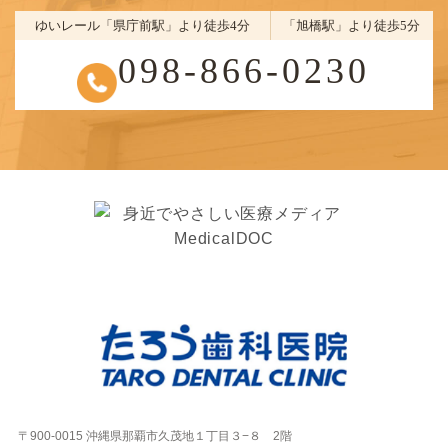
いつでもお気軽にご相談くださ
い
お問い合わせお待ちしておりま
す
診療時間
月
火
水
木
金
土
日
祝
●
●
●
●
●
●
休
休
9:30-13:00
●
●
●
●
●
●
休
休
14:30-19:00
ゆいレール「県庁前駅」より徒歩4分
「旭橋駅」より徒歩5分