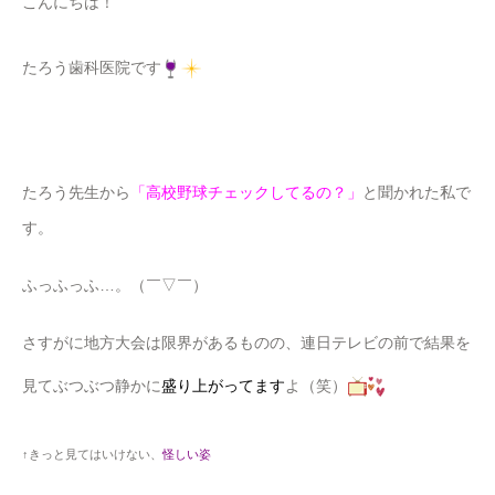
こんにちは！
たろう歯科医院です
たろう先生から
「高校野球チェックしてるの？」
と聞かれた私で
す。
ふっふっふ…。（￣▽￣）
さすがに地方大会は限界があるものの、連日テレビの前で結果を
見てぶつぶつ静かに
盛り上がってます
よ（笑）
↑きっと見てはいけない、
怪しい姿