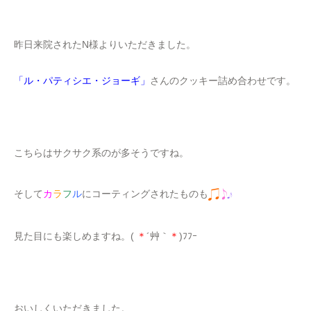
スタッフ一同
大喜び
で、あっという間になりました
おいしかったです。
ありがとうございます。（
＊
・v・
＊
）b
そしてもう1つ。
どぱーん。