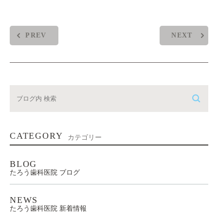
↑え。
『素敵な笑顔は健康なお口から』
たろう歯科は、モノレール『県庁前駅』『旭橋駅』徒歩5分、
『泉崎交差点』から『那覇市役所』方面、200Mです。
tel098-866-0230 LINEID:@ekj7165
たろう歯科医院／沖縄マウスピース矯正歯科