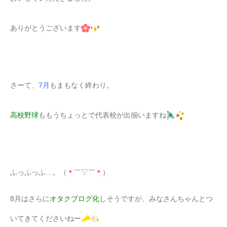
昨日来院されたN様よりいただきました。
「ル・パティシエ・ジョーギ」
さんのクッキー詰め合わせです。
こちらはサクサク系のが多そうですね。
そして
カ
ラ
フ
ル
にコーティングされたものも
見た目にも楽しめますね。(
＊
´艸｀
＊
)ﾌﾌｰ
おいしくいただきました。