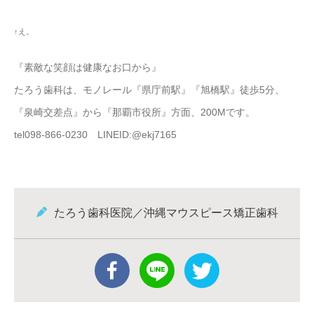
ありがとうございます
さーて、
7月
もまもなく終わり。
高校野球
ももうちょっとで代表校が出揃いますね
ふっふっふ…。（
＊
￣▽￣
＊
）
8月はさらに
オタクブログ化
しそうですが、みなさんちゃんとつ
いてきてくださいねー