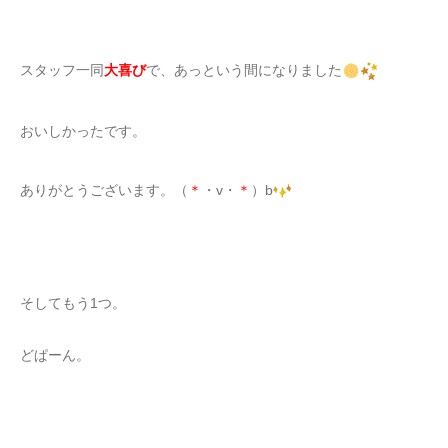
お世話になっているFJグローイングサービス様よりいただきまし
た。
「アントステラ」
さんのクッキー詰め合わせです。
私が見たときにはすでに3〜4枚になってましたが、実はいろんな
味があったようです（笑）！
チョコチップの
と、
ココアの
と、
キャラメルの
と…
なんかいろいろ（笑）！！