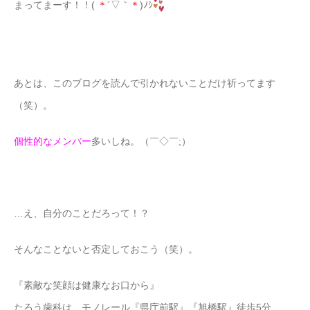
まってまーす！！(
＊
´▽｀
＊
)ﾉｼ
あとは、このブログを読んで引かれないことだけ祈ってます
（笑）。
個性的なメンバー
多いしね。（￣◇￣;）
…え、自分のことだろって！？
そんなことないと否定しておこう（笑）。
『素敵な笑顔は健康なお口から』
たろう歯科は、モノレール『県庁前駅』『旭橋駅』徒歩5分、