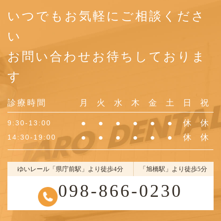
いつでもお気軽にご相談くださ
い
お問い合わせお待ちしておりま
す
診療時間
月
火
水
木
金
土
日
祝
●
●
●
●
●
●
休
休
9:30-13:00
●
●
●
●
●
●
休
休
14:30-19:00
ゆいレール「県庁前駅」より徒歩4分
「旭橋駅」より徒歩5分
098-866-0230