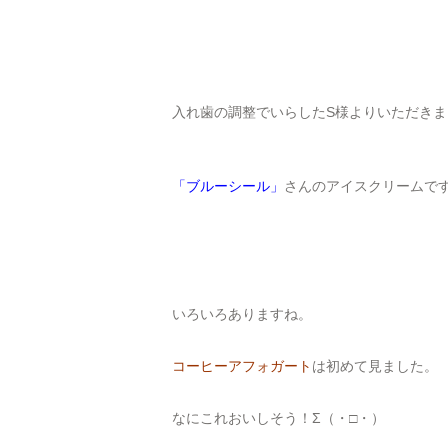
入れ歯の調整でいらしたS様よりいただきま
「ブルーシール」
さんのアイスクリームで
いろいろありますね。
コーヒーアフォガート
は初めて見ました。
なにこれおいしそう！Σ（・□・）