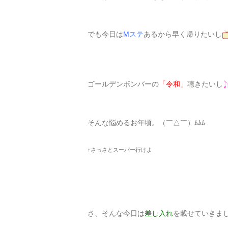
でも今日は
Mステ
あるから早く帰りたいし
ゴールデンボンバーの
「令和」
聴きたいし
そんな悩めるお年頃。（￣△￣）ﾑﾑﾑ
↑さっさとスーパー行けよ
さ、そんな今日は
差し入れ
を載せていきま