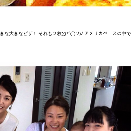
大きなピザ！ それも２枚∑(*´◯`ﾉ)ﾉ アメリカベースの中で買