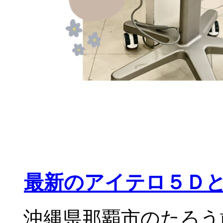
最新のアイテロ５Ｄと
沖縄県那覇市のたろう