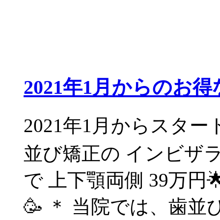
2021年1月からのお
2021年1月からスタート٩̋(๑˃́ꇴ˂̀๑) マウスピース
並び矯正の インビザラ
で 上下顎両側 39万円
🥳 ＊ 当院では、歯