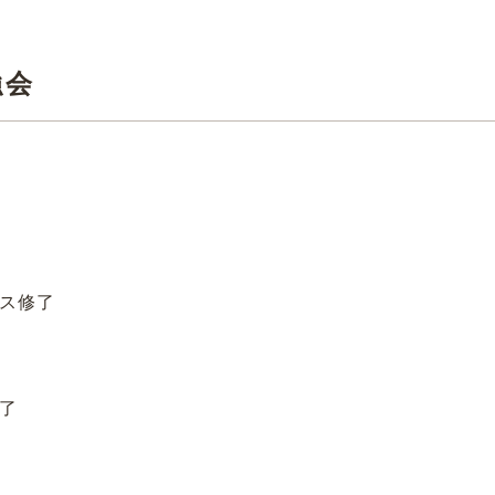
強会
ス修了
了