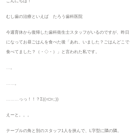
こんにちは！
むし歯の治療といえば たろう歯科医院
今週育休から復帰した歯科衛生士スタッフがいるのですが、昨日
になってお昼ごはんを食べた後「あれ、いました？ごはんどこで
食べてました？（・◇・）」と言われた私です。
…。
……。
………っっ！！？Σ((○□○;;))
えーと。。。
テーブルの角と別のスタッフ1人を挟んで、L字型に隣の隣。