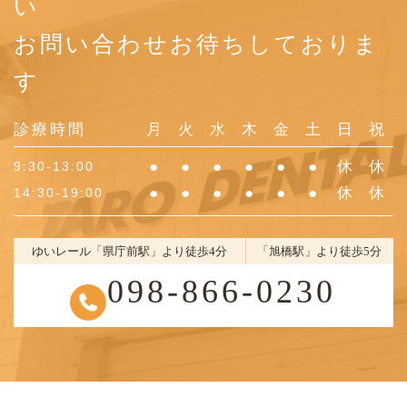
い
お問い合わせお待ちしておりま
す
診療時間
月
火
水
木
金
土
日
祝
●
●
●
●
●
●
休
休
9:30-13:00
●
●
●
●
●
●
休
休
14:30-19:00
ゆいレール「県庁前駅」より徒歩4分
「旭橋駅」より徒歩5分
098-866-0230