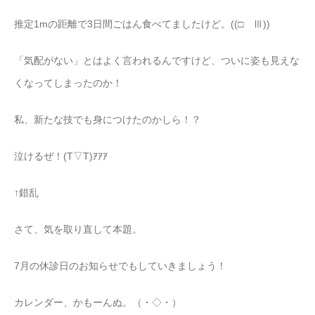
推定1mの距離で3日間ごはん食べてましたけど。((□ Ⅲ))
「気配がない」とはよく言われるんですけど、ついに姿も見えな
くなってしまったのか！
私、新たな技でも身につけたのかしら！？
泣けるぜ！(T▽T)ｱｱｱ
↑錯乱
さて、気を取り直して本題。
7月の休診日のお知らせでもしていきましょう！
カレンダー、かもーんぬ。（・◇・）