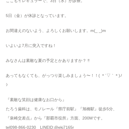
ここもイレギュラーで、3日（水）が診療。
5日（金）が休診となっています。
お間違えのないよう、よろしくお願いします。m(_ _)m
いよいよ7月に突入ですね！
みなさんは素敵な夏の予定とかありますか？ ‼
あってもなくても、がっつり楽しみましょう〜！！( ＊´▽｀＊)ﾉ
ｼ
『素敵な笑顔は健康なお口から』
たろう歯科は、モノレール『県庁前駅』『旭橋駅』徒歩5分、
『泉崎交差点』から『那覇市役所』方面、200Mです。
tel098-866-0230 LINEID:@ekj7165r