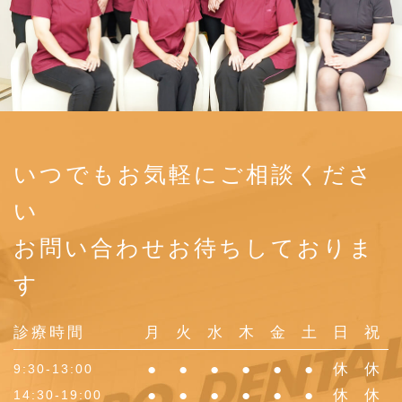
いつでもお気軽にご相談くださ
い
お問い合わせお待ちしておりま
す
診療時間
月
火
水
木
金
土
日
祝
●
●
●
●
●
●
休
休
9:30-13:00
●
●
●
●
●
●
休
休
14:30-19:00