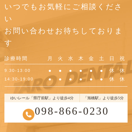
いつでもお気軽にご相談くださ
い
お問い合わせお待ちしておりま
す
診療時間
月
火
水
木
金
土
日
祝
●
●
●
●
●
●
休
休
9:30-13:00
●
●
●
●
●
●
休
休
14:30-19:00
ゆいレール「県庁前駅」より徒歩4分
「旭橋駅」より徒歩5分
098-866-0230