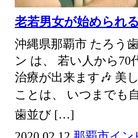
老若男女が始められる
沖縄県那覇市 たろう
ン は、 若い人から7
治療が出来ます🎶 美
ことは、 いつまでも自
歯並び […]
2020.02.12
那覇市イン