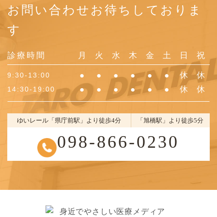
お問い合わせお待ちしておりま
す
診療時間
月
火
水
木
金
土
日
祝
●
●
●
●
●
●
休
休
9:30-13:00
●
●
●
●
●
●
休
休
14:30-19:00
ゆいレール「県庁前駅」より徒歩4分
「旭橋駅」より徒歩5分
098-866-0230