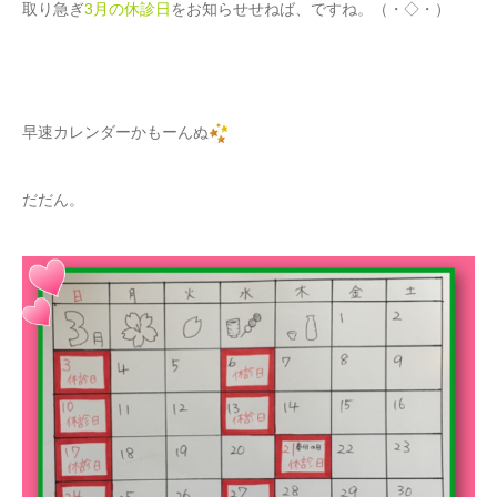
取り急ぎ
3月の休診日
をお知らせせねば、ですね。（・◇・）
早速カレンダーかもーんぬ
だだん。