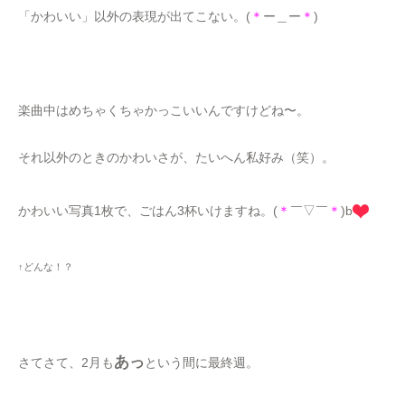
「かわいい」以外の表現が出てこない。(
＊
ー＿ー
＊
)
楽曲中はめちゃくちゃかっこいいんですけどね〜。
それ以外のときのかわいさが、たいへん私好み（笑）。
かわいい写真1枚で、ごはん3杯いけますね。(
＊
￣▽￣
＊
)b
↑どんな！？
あっ
さてさて、2月も
という間に最終週。