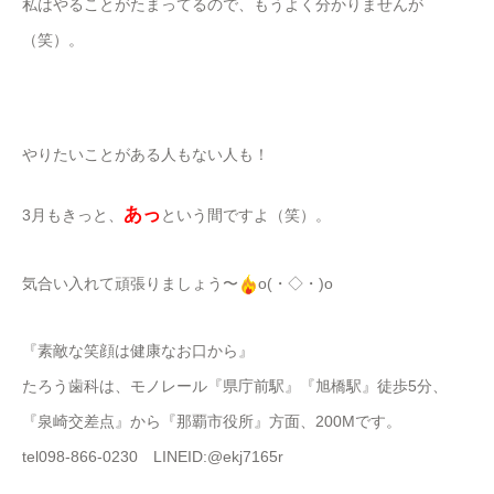
私はやることがたまってるので、もうよく分かりませんが
（笑）。
やりたいことがある人もない人も！
あっ
3月もきっと、
という間ですよ（笑）。
気合い入れて頑張りましょう〜
o(・◇・)o
『素敵な笑顔は健康なお口から』
たろう歯科は、モノレール『県庁前駅』『旭橋駅』徒歩5分、
『泉崎交差点』から『那覇市役所』方面、200Mです。
tel098-866-0230 LINEID:@ekj7165r