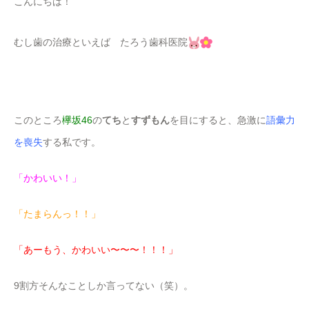
こんにちは！
むし歯の治療といえば たろう歯科医院
このところ
欅坂46
の
てち
と
すずもん
を目にすると、急激に
語彙力
を喪失
する私です。
「かわいい！」
「たまらんっ！！」
「あーもう、かわいい〜〜〜！！！」
9割方そんなことしか言ってない（笑）。