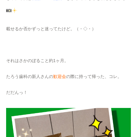
載せるか否かずっと迷ってたけど。（・◇・）
それはさかのぼること約1ヶ月。
たろう歯科の新人さんの
歓迎会
の際に持って帰った、コレ。
だだんっ！