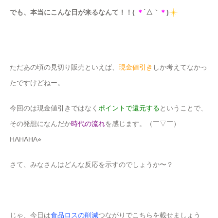
でも、本当にこんな日が来るなんて！！(
＊
´△｀
＊
)
ただあの頃の見切り販売といえば、
現金値引き
しか考えてなかっ
たですけどねー。
今回のは現金値引きではなく
ポイントで還元する
ということで、
その発想になんだか
時代の流れ
を感じます。（￣▽￣）
HAHAHA⭐︎
さて、みなさんはどんな反応を示すのでしょうか〜？
じゃ、今日は
食品ロスの削減
つながりでこちらを載せましょう