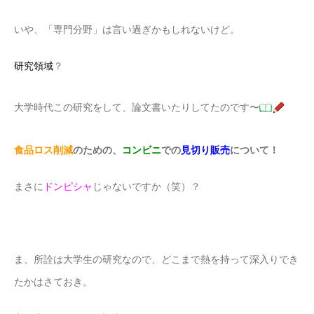
いや、「専門分野」は言い過ぎかもしれないけど。
研究領域
？
大学時代この研究をして、論文書いたりしてたのです〜
食品ロス削減
のための、
コンビニ
での
見切り販売
について！
まさに
ドンピシャ
じゃないですか（笑）？
ま、所詮は大学生の研究なので、どこまで熱を持って深入りでき
たかはさておき。