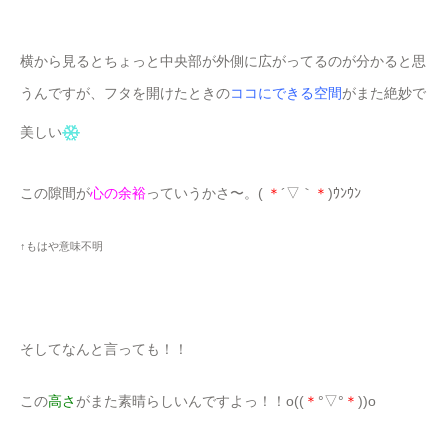
横から見るとちょっと中央部が外側に広がってるのが分かると思
うんですが、フタを開けたときの
ココにできる空間
がまた絶妙で
美しい
この隙間が
心の余裕
っていうかさ〜。(
＊
´▽｀
＊
)ｳﾝｳﾝ
↑もはや意味不明
そしてなんと言っても！！
この
高さ
がまた素晴らしいんですよっ！！o((
＊
°▽°
＊
))o