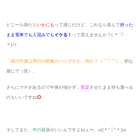
ビニール袋だと
いかにも
って感じだけど、これなら喜んで
持った
まま電車でも人混みでも
イケる！
って思えませんか？(
＊
´▽｀
＊
)ﾉｼ
「袋の中身は明日の朝食のパンですが、何か？（￣▽￣）」
的な
感じで（笑）。
さらにマチがあるので中身が傾かず、
安定
させたまま持ち運べる
のもいいですね
◎
そしてまた、
中の容器
がいいんですよねぇ〜。o((
＊
°▽°
＊
))o