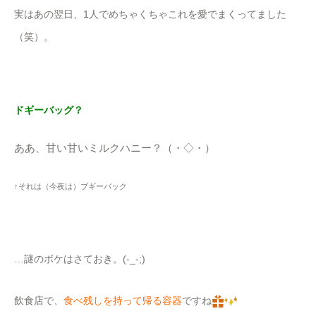
実はあの翌日、1人でめちゃくちゃこれを愛でまくってました
（笑）。
ドギーバッグ？
ああ、甘い甘いミルクハニー？（・◇・）
↑それは（今夜は）ブギーバック
…謎のボケはさておき。(-_-;)
飲食店で、
食べ残しを持って帰る容器
ですね