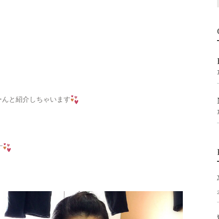
！
ーんと紹介しちゃいます
す