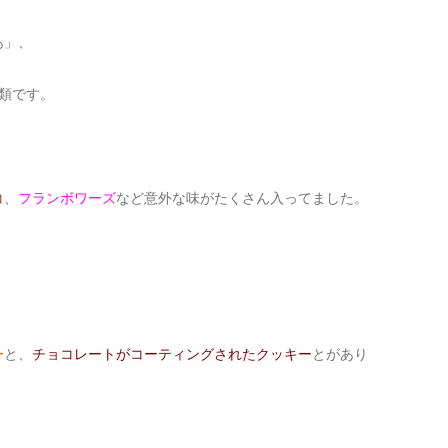
あ」、
類です。
コ
、
フランボワーズ
など意外な味がたくさん入ってました。
ー
と、
チョコレートがコーティングされたクッキー
とがあり