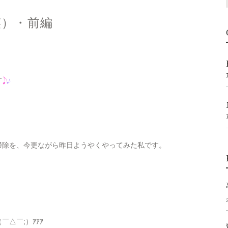
笑）・前編
す
掃除を、今更ながら昨日ようやくやってみた私です。
△￣;）ｱｱｱ