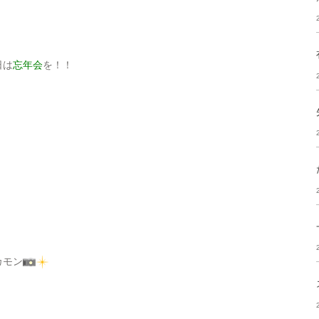
日は
忘年会
を！！
カモン