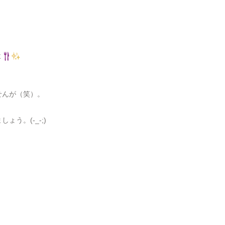
よ
せんが（笑）。
ょう。(-_-;)