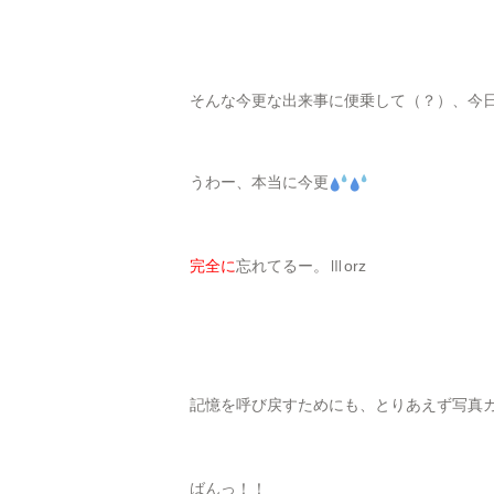
そんな今更な出来事に便乗して（？）、今
うわー、本当に今更
完全に
忘れてるー。Ⅲorz
記憶を呼び戻すためにも、とりあえず写真
ばんっ！！