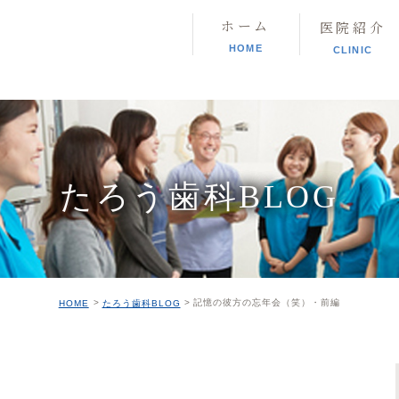
ホーム
医院紹介
HOME
CLINIC
たろう歯科BLOG
記憶の彼方の忘年会（笑）・前編
HOME
たろう歯科BLOG