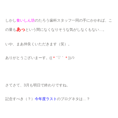
しかし
食いしん坊
のたろう歯科スタッフ一同の手にかかれば、こ
あっ
の量も
という間になくなりそうな気がしなくもない…。
いや、まあ仲良くいただきます（笑）。
ありがとうございまーす。((
＊
´▽｀
＊
))ﾉｼ
さてさて、3月も明日で終わりですね。
記念すべき（？）
今年度ラスト
のブログネタは…？