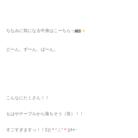
ちなみに気になる中身はこーちらっ
どーん。ずーん。ばーん。
こんなにたくさん！！
もはやテーブルから落ちそう（笑）！！
すごすぎますっ！！Σ((
＊
°△°
＊
))ｷｬｰ