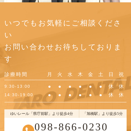
いつでもお気軽にご相談くださ
い
お問い合わせお待ちしておりま
す
診療時間
月
火
水
木
金
土
日
祝
●
●
●
●
●
●
休
休
9:30-13:00
●
●
●
●
●
●
休
休
14:30-19:00
ゆいレール「県庁前駅」より徒歩4分
「旭橋駅」より徒歩5分
098-866-0230