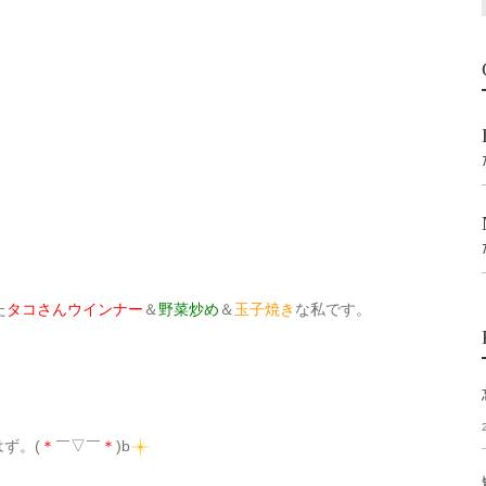
た
タコさんウインナー
＆
野菜炒め
＆
玉子焼き
な私です。
ず。(
＊
￣▽￣
＊
)b