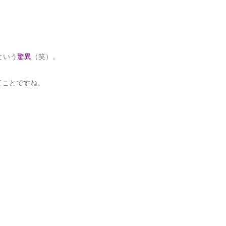
という
驚異
（笑）。
てことですね。