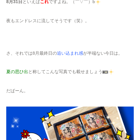
8月31日
といえば
これ
ですよね。（￣▽￣）b
夜もエンドレスに流してそうです（笑）。
さ、それでは8月最終日の
追い込まれ感
が半端ない今日は。
夏の思ひ出
と称してこんな写真でも載せましょう
だぱーん。