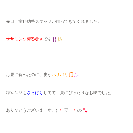
先日、歯科助手スタッフが作ってきてくれました。
ササミシソ梅春巻き
です
お昼に食べたのに、皮が
パリパリ
梅やシソも
さっぱり
してて、夏にぴったりなお味でした。
ありがとうございまーす。(
＊
´▽｀
＊
)ﾉｼ