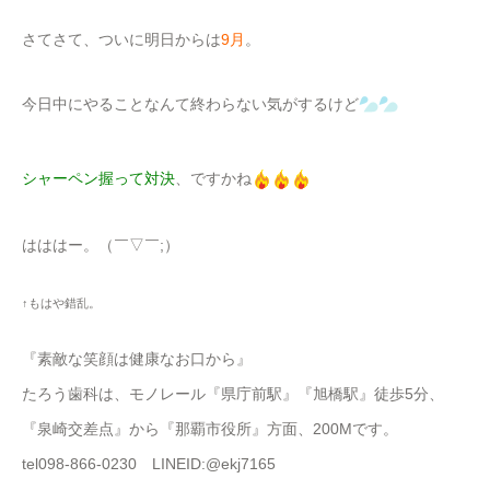
さてさて、ついに明日からは
9月
。
今日中にやることなんて終わらない気がするけど
シャーペン握って対決
、ですかね
はははー。（￣▽￣;）
↑もはや錯乱。
『素敵な笑顔は健康なお口から』
たろう歯科は、モノレール『県庁前駅』『旭橋駅』徒歩5分、
『泉崎交差点』から『那覇市役所』方面、200Mです。
tel098-866-0230 LINEID:@ekj7165