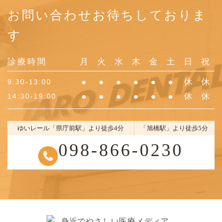
お問い合わせお待ちしておりま
す
診療時間
月
火
水
木
金
土
日
祝
●
●
●
●
●
●
休
休
9:30-13:00
●
●
●
●
●
●
休
休
14:30-19:00
ゆいレール「県庁前駅」より徒歩4分
「旭橋駅」より徒歩5分
098-866-0230