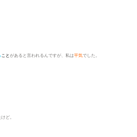
る
こと
があると言われるんですが、私は
平気
でした。
たけど。