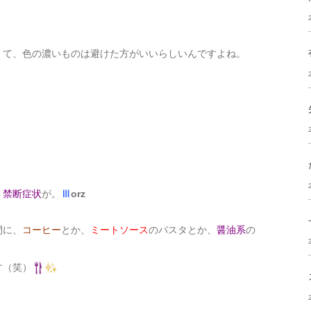
くて、色の濃いものは避けた方がいいらしいんですよね。
、
禁断症状
が。
Ⅲ
orz
間に、
コーヒー
とか、
ミートソース
のパスタとか、
醤油系
の
す（笑）