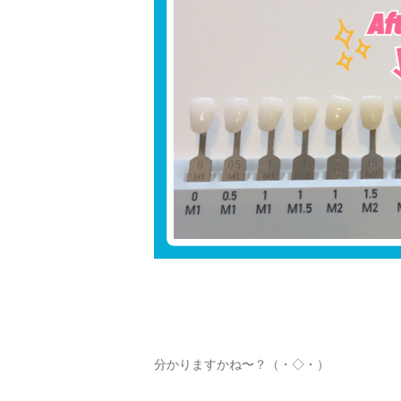
分かりますかね〜？（・◇・）