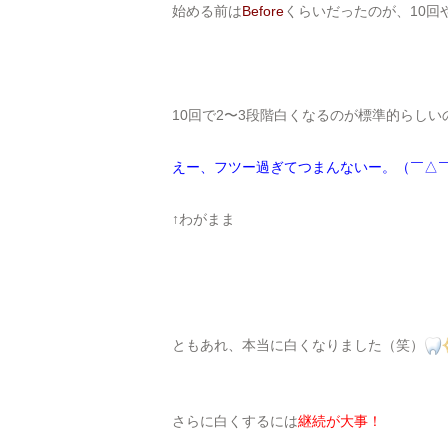
始める前は
Before
くらいだったのが、10回
10回で2〜3段階白くなるのが標準的らし
えー、フツー過ぎてつまんないー。（￣△￣）ﾌ
↑わがまま
ともあれ、本当に白くなりました（笑）
さらに白くするには
継続が大事！