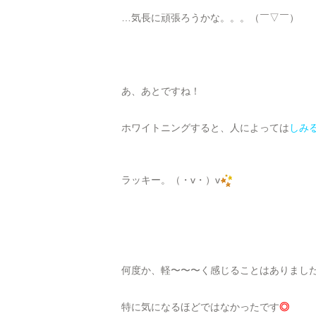
…気長に頑張ろうかな。。。（￣▽￣）
あ、あとですね！
ホワイトニングすると、人によっては
しみ
ラッキー。（・v・）v
何度か、軽〜〜〜く感じることはありまし
特に気になるほどではなかったです
◎