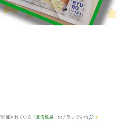
。
で開催されている
「北海道展」
のチラシですね