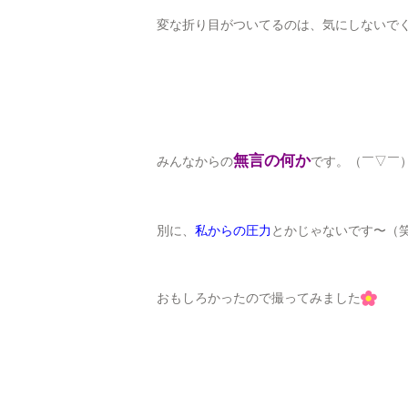
変な折り目がついてるのは、気にしないで
無言の何か
みんなからの
です。（￣▽￣）
別に、
私からの圧力
とかじゃないです〜（
おもしろかったので撮ってみました