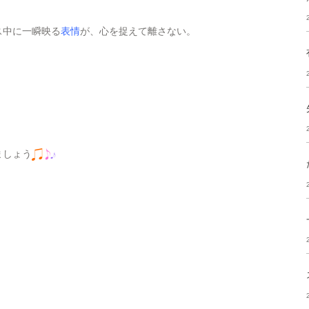
ス中に一瞬映る
表情
が、心を捉えて離さない。
ましょう