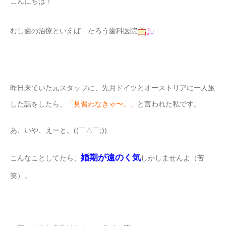
こんにちは！
むし歯の治療といえば たろう歯科医院
昨日来ていた元スタッフに、先月ドイツとオーストリアに一人旅
した話をしたら、
「見習わなきゃ〜。」
と言われた私です。
あ、いや、えーと。((￣△￣;))
婚期が遠のく気
こんなことしてたら、
しかしませんよ（苦
笑）。