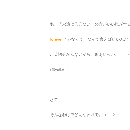
あ、「永遠に〇〇ない」の方がいい気がす
forever
じゃなくて、なんて言えばいいんだ
…英語分かんないから、まぁいっか。（￣
↑諦め超早い
さて。
そんなわけでどんなわけで。（・◇・）