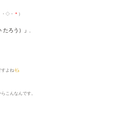
＊
・◇・
＊
）
い たろう）」
。
ですよね
からこんなんです。