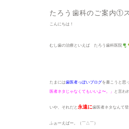
たろう歯科のご案内①
こんにちは！
むし歯の治療といえば たろう歯科医院
たまには
歯医者っぽいブログ
を書こうと思
医者ネタじゃなくてもいいよ〜。」
と言わ
永遠
に
いや、それだと
歯医者ネタなんて登
ふぉーえばー。（￣△￣）