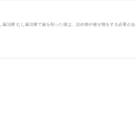
歯 むし歯治療 むし歯治療で歯を削った後は、詰め物や被せ物をする必要