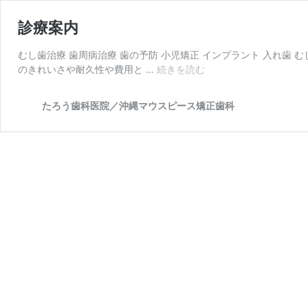
診療案内
むし歯治療 歯周病治療 歯の予防 小児矯正 インプラント 入れ
診
のきれいさや耐久性や費用と …
続きを読む
療
案
たろう歯科医院／沖縄マウスピース矯正歯科
内