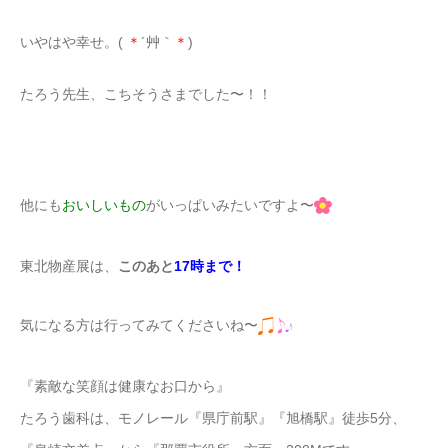
いやはや幸せ。(
＊
´艸｀
＊
)
たろう先生、こちそうさまでした〜！！
他にも
おいしいもの
がいっぱいみたいですよ〜
東北物産展は、
このあと
17時まで！
気になる方は行ってみてくださいね〜
『素敵な笑顔は健康なお口から』
たろう歯科は、モノレール『県庁前駅』『旭橋駅』徒歩5分、