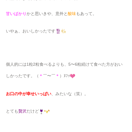
甘いばかり
かと思いきや、意外と
酸味
もあって。
いやぁ、おいしかったです
個人的には1粒2粒食べるよりも、5〜6粒続けて食べた方がおい
しかったです。（
＊
￣〜￣
＊
）ﾇﾌｯ
お口の中が幸せいっぱい
、みたいな（笑）。
とても
贅沢
だけど