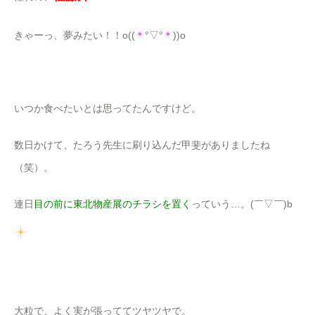
きゃーっ、夢みたい！！o((
＊
°▽°
＊
))o
いつか食べたいとは思ってたんですけど。
数日かけて、たろう先生に刷り込んだ甲斐がありましたね
（笑）。
連日
目の前に東北物産展のチラシを置く
っていう…。(￣▽￣)b
大粒で、よく実が張っててツヤツヤで。