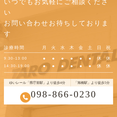
いつでもお気軽にご相談くださ
い
お問い合わせお待ちしておりま
す
診療時間
月
火
水
木
金
土
日
祝
●
●
●
●
●
●
休
休
9:30-13:00
●
●
●
●
●
●
休
休
14:30-19:00
ゆいレール「県庁前駅」より徒歩4分
「旭橋駅」より徒歩5分
098-866-0230