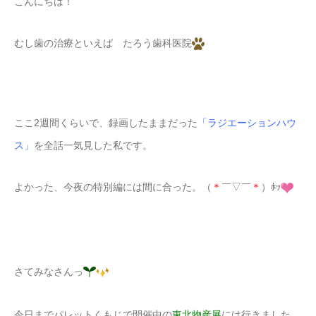
こんにちは！
むし歯の治療といえば たろう歯科医院
ここ2週間くらいで、録画したままだった
「ラジエーションハウ
ス」
を全話一気見した私です。
よかった、今夜の特別編には間に合った。（
＊
￣▽￣
＊
）ﾎｯ
さてみなさんっ
今日までパレットくもじで開催中の
東北物産展
には行きました