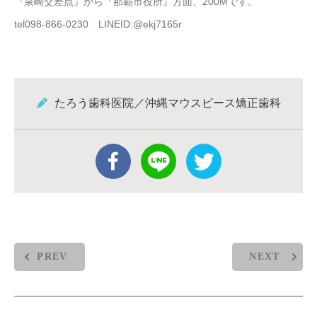
『泉崎交差点』から『那覇市役所』方面、200Mです。
tel098-866-0230 LINEID:@ekj7165r
たろう歯科医院／沖縄マウスピース矯正歯科
PREV
NEXT