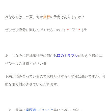
みなさんはこの夏、何か
旅行
の予定はありますか？
ぜひぜひ存分に楽しんでくださいね！(
＊
´ ▽ `
＊
)ﾉｼ
あ、ちなみに沖縄旅行中に何か
お口のトラブル
が起きた際には、
ぜひ一度ご連絡ください☎︎
予約が混み合っているのでお待たせする可能性は高いですが、可
能な限り対応させていただきます。
…と、最後に
歯医者っぽいこと
書いてみる（笑）。