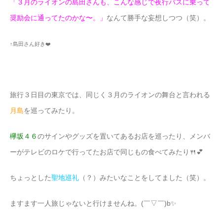
「３月のライオンの島田さんも、こんな感じで夜行バスに乗って
奨励会に通ってたのかな〜。」
なんて勝手な妄想しつつ（笑）。
↑島田さん好き❤️
旅行３日目の東京では、同じく３月のライオンの舞台と言われる
月島
を巡ってみたり。
欅坂４６
のサインやグッズを置いてあるお店を巡ったり、メンバ
ーがテレビのロケで行ってたお店で同じもの食べてみたり🍴💕
ちょっとした
聖地巡礼
（？）みたいなことをしてました（笑）。
ますます一人旅じゃないと行けませんね。(￣▽￣)b✨