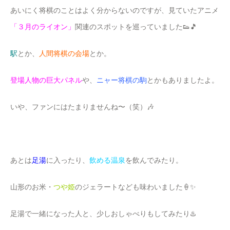
あいにく将棋のことはよく分からないのですが、見ていたアニメ
「３月のライオン」
関連のスポットを巡っていました👟🎵
駅
とか、
人間将棋の会場
とか。
登場人物の巨大パネル
や、
ニャー将棋の駒
とかもありましたよ。
いや、ファンにはたまりませんね〜（笑）🎶
あとは
足湯
に入ったり、
飲める温泉
を飲んでみたり。
山形のお米・
つや姫
のジェラートなども味わいました🍦✨
足湯で一緒になった人と、少しおしゃべりもしてみたり♨️