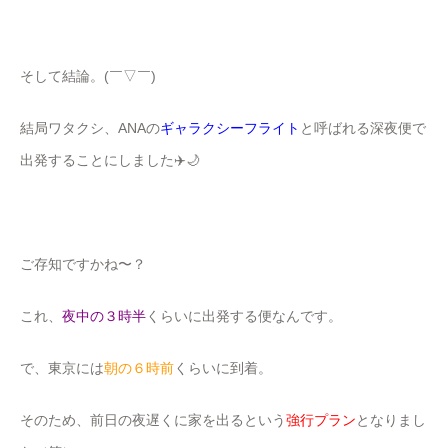
そして結論。(￣▽￣)
結局ワタクシ、ANAの
ギャラクシーフライト
と呼ばれる深夜便で
出発することにしました✈️🌙
ご存知ですかね〜？
これ、
夜中の３時半
くらいに出発する便なんです。
で、東京には
朝の６時前
くらいに到着。
そのため、前日の夜遅くに家を出るという
強行プラン
となりまし