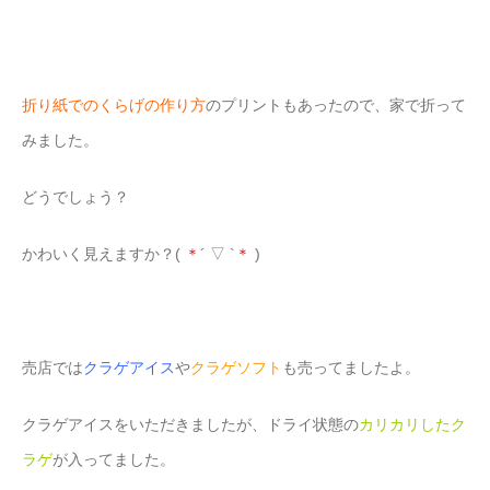
折り紙でのくらげの作り方
のプリントもあったので、家で折って
みました。
どうでしょう？
かわいく見えますか？(
＊
´ ▽ `
＊
)
売店では
クラゲアイス
や
クラゲソフト
も売ってましたよ。
クラゲアイスをいただきましたが、ドライ状態の
カリカリしたク
ラゲ
が入ってました。