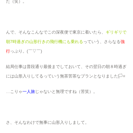
た（笑）。
んで、そんなこんなでこの深夜便で東京に着いたら、
ギリギリで
朝7時過ぎの山形行きの飛行機にも乗れる
っていう、さらなる
強
行
っぷり。(￣▽￣)
結局仕事は普段通り最後までしておいて、その翌日の朝８時過ぎ
には山形入りしてるっていう無茶苦茶なプランとなりました🏳⭐️
…こりゃ
一人旅
じゃないと無理ですね（苦笑）。
さ、そんなわけで無事に山形入りしまして。