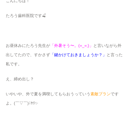
こんにちは！
たろう歯科医院です🍒
お昼休みにたろう先生が
「外暑そう〜。(=_=;)」
と言いながら外
出してたので、すかさず
「鍵かけておきましょうか？」
と言った
私です。
え、締め出し？
いやいや、外で夏を満喫してもらおうっていう
素敵プラン
です
よ。(￣▽￣)ﾆﾔﾘ✨