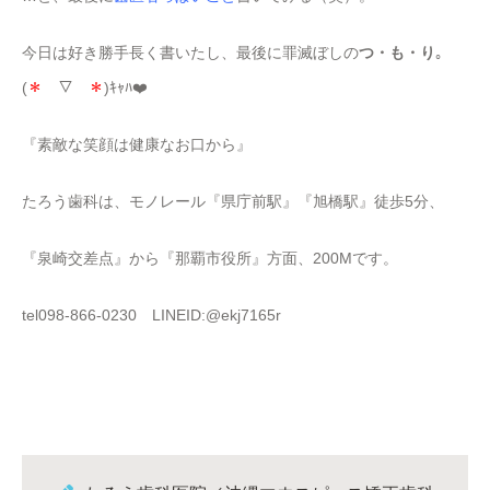
今日は好き勝手長く書いたし、最後に罪滅ぼしの
つ・も・り
。
(
＊
￣▽￣
＊
)ｷｬﾊ❤️
『素敵な笑顔は健康なお口から』
たろう歯科は、モノレール『県庁前駅』『旭橋駅』徒歩5分、
『泉崎交差点』から『那覇市役所』方面、200Mです。
tel098-866-0230 LINEID:@ekj7165r