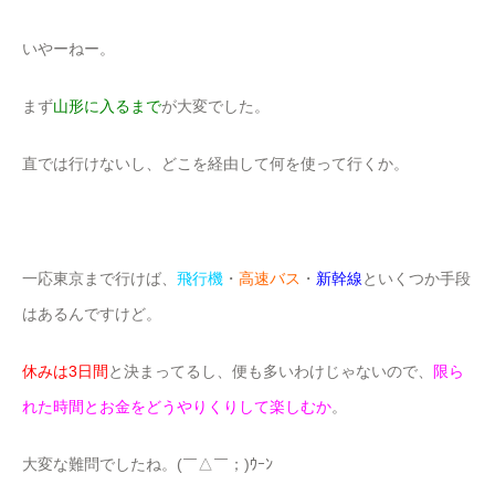
いやーねー。
まず
山形に入るまで
が大変でした。
直では行けないし、どこを経由して何を使って行くか。
一応東京まで行けば、
飛行機
・
高速バス
・
新幹線
といくつか手段
はあるんですけど。
休みは3日間
と決まってるし、便も多いわけじゃないので、
限ら
れた時間とお金をどうやりくりして楽しむか
。
大変な難問でしたね。(￣△￣；)ｳｰﾝ