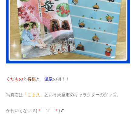
くだもの
と
将棋
と、
温泉
の街！！
写真右は
「こま八」
という天童市のキャラクターのグッズ。
かわいくない？(
＊
￣▽￣
＊
)💕