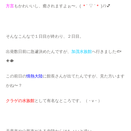
方言
もかわいいし、癒されますよぉ〜。(
＊
´ ▽ `
＊
)ﾉｼ💕
そんなこんなで１日目が終わり、２日目。
出発数日前に急遽決めたんですが、
加茂水族館
へ行きました🐟
🐠🐡
この前日の
情熱大陸
に館長さんが出てたんですが、見た方います
かね〜？
クラゲの水族館
として有名なところです。（・v・）
天童市や山形市がある内陸からはちょいと遠い。