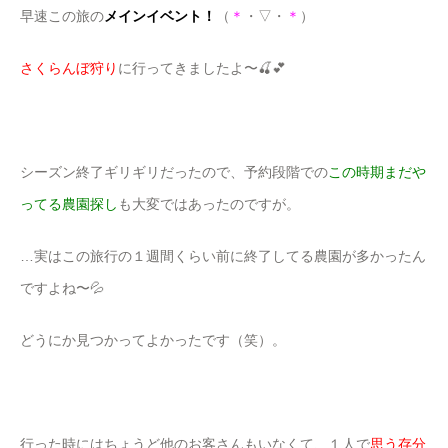
早速この旅の
メインイベント！
（
＊
・▽・
＊
）
さくらんぼ狩り
に行ってきましたよ〜🍒💕
シーズン終了ギリギリだったので、予約段階での
この時期まだや
ってる農園探し
も大変ではあったのですが。
…実はこの旅行の１週間くらい前に終了してる農園が多かったん
ですよね〜💦
どうにか見つかってよかったです（笑）。
行った時にはちょうど他のお客さんもいなくて、１人で
思う存分