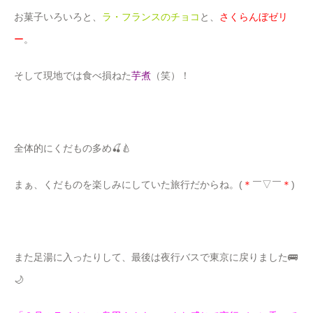
お菓子いろいろと、
ラ・フランスのチョコ
と、
さくらんぼゼリ
ー
。
そして現地では食べ損ねた
芋煮
（笑）！
全体的にくだもの多め🍒🍐
まぁ、くだものを楽しみにしていた旅行だからね。(
＊
￣▽￣
＊
)
また足湯に入ったりして、最後は夜行バスで東京に戻りました🚌
🌙