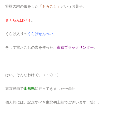
将棋の駒の形をした
「もろこし」
というお菓子。
さくらんぼパイ
。
くらげ入りの
くらげせんべい
。
そして雷おこしの素を使った、
東京ブラックサンダー
。
はい、そんなわけで。（・◇・）
東京経由で
山形県
に行ってきました〜👜✨
個人的には、記念すべき東北初上陸でございます（笑）。