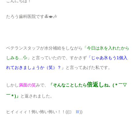
こんにちは！
たろう歯科医院です🍝🍣🎶
ベテランスタッフが水分補給をしながら
「今日は氷を入れたから
しみる…💦」
と言っていたので、すかさず
「じゃあ氷もう1個入
れておきましょうか（笑）？」
と言ってあげた私です。
倍返し
しかし
満面の笑
みで、
「そんなことしたら
ね。(＊￣▽
￣＊)」
と返されました。
ヒイィィィ！怖い怖い怖い！！((□
Ⅲ
))