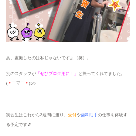
あ、盗撮したのは私じゃないですよ（笑）。
別のスタッフが
「ぜひブログ用に！」
と撮ってくれてました。
(
＊
￣▽￣
＊
)b✨
実習生はこれから3週間に渡り、
受付
や
歯科助手
の仕事を体験す
る予定です🎵