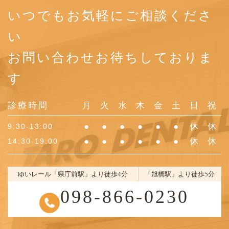
いつでもお気軽にご相談くださ
い
お問い合わせお待ちしておりま
す
診療時間
月
火
水
木
金
土
日
祝
●
●
●
●
●
●
休
休
9:30-13:00
●
●
●
●
●
●
休
休
14:30-19:00
ゆいレール「県庁前駅」より徒歩4分
「旭橋駅」より徒歩5分
098-866-0230