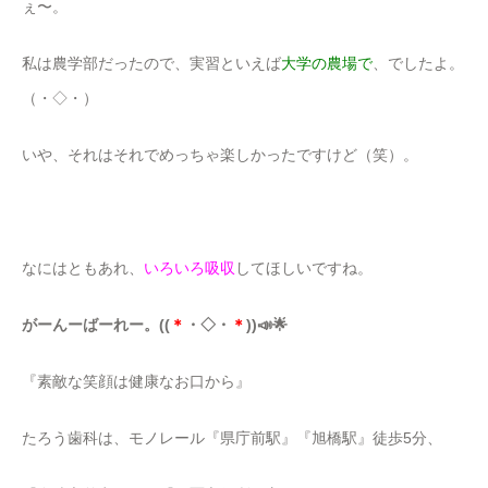
ぇ〜。
私は農学部だったので、実習といえば
大学の農場で
、でしたよ。
（・◇・）
いや、それはそれでめっちゃ楽しかったですけど（笑）。
なにはともあれ、
いろいろ吸収
してほしいですね。
がーんーばーれー。((
＊
・◇・
＊
))📣🌟
『素敵な笑顔は健康なお口から』
たろう歯科は、モノレール『県庁前駅』『旭橋駅』徒歩5分、