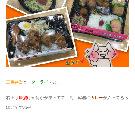
三色弁当
と、
タコライス
と。
右上は
唐揚げ
か何かが乗ってて、丸い容器に
カレー
が入ってるっ
ぽいですね🍛