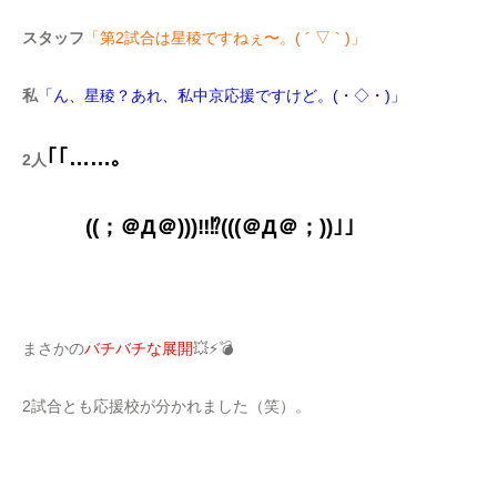
スタッフ
「第2試合は星稜ですねぇ〜。( ´ ▽ ` )」
私
「ん、星稜？あれ、私中京応援ですけど。(・◇・)」
｢｢……。
2人
((；＠Д＠)))‼️⁉️(((＠Д＠；))｣｣
まさかの
バチバチな展開
💥⚡️💣
2試合とも応援校が分かれました（笑）。