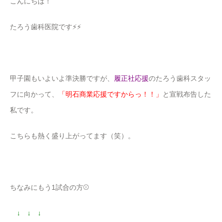
こんにちは！
たろう歯科医院です⚡️⚡️
甲子園もいよいよ準決勝ですが、
履正社応援
のたろう歯科スタッ
フに向かって、
「明石商業応援ですからっ！！」
と宣戦布告した
私です。
こちらも熱く盛り上がってます（笑）。
ちなみにもう1試合の方⚾️
↓ ↓ ↓