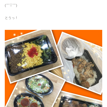
(￣▽￣)
とうっ！