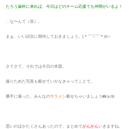
たろう歯科に来れば、今日はどのチーム応援でも仲間がいるよ！
…な〜んて（笑）。
まぁ、いい試合に期待しておきましょう。(
＊
￣▽￣
＊
)b✨
さてさて、それでは今日の本題。
撮りためた写真も載せていかなきゃってことで。
勝手に撮った、みんなの
サラメシ
載せちゃいましょう📸🍙🍱
思いのほかたくさんあったので、まとめて
がんがん
いきますね。