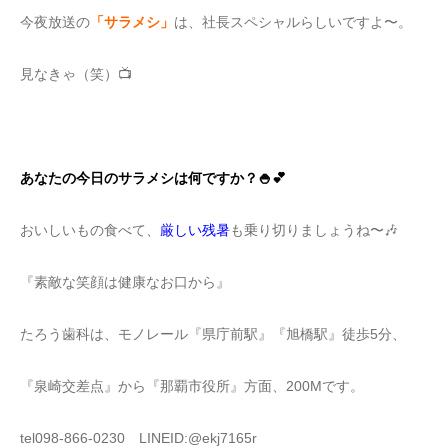
今夜放送の
「サラメシ」
は、社長スペシャルらしいですよ〜。
見なきゃ（笑）📺
あなたの今日のサラメシは何ですか？🍚💕
おいしいもの食べて、
厳しい残暑
も乗り切りましょうね〜🎶
『素敵な笑顔は健康なお口から』
たろう歯科は、モノレール『県庁前駅』『旭橋駅』徒歩5分、
『泉崎交差点』から『那覇市役所』方面、200Mです。
tel098-866-0230 LINEID:@ekj7165r