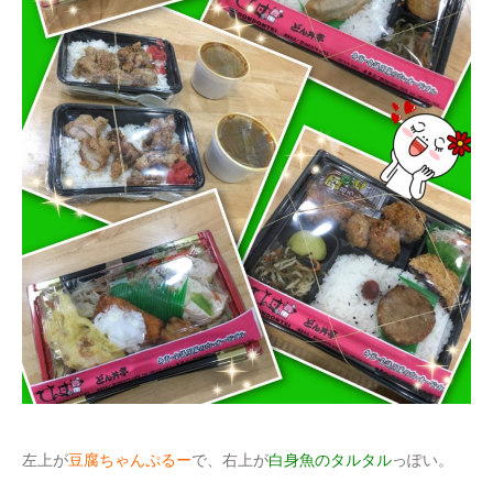
左上が
豆腐ちゃんぷるー
で、右上が
白身魚のタルタル
っぽい。