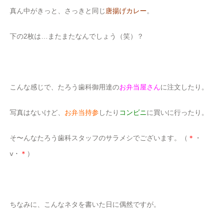
真ん中がきっと、さっきと同じ
唐揚げカレー
。
下の2枚は…またまたなんでしょう（笑）？
こんな感じで、たろう歯科御用達の
お弁当屋さん
に注文したり。
写真はないけど、
お弁当持参
したり
コンビニ
に買いに行ったり。
そ〜んなたろう歯科スタッフのサラメシでございます。（
＊
・
v・
＊
）
ちなみに、こんなネタを書いた日に偶然ですが。