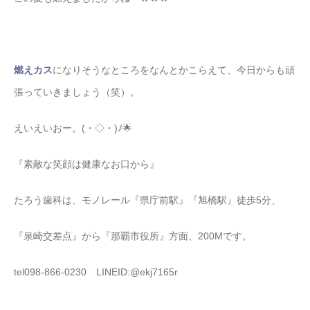
燃えカス
になりそうなところをなんとかこらえて、今日からも頑
張っていきましょう（笑）。
えいえいおー。(・◇・)ﾉ🌟
『素敵な笑顔は健康なお口から』
たろう歯科は、モノレール『県庁前駅』『旭橋駅』徒歩5分、
『泉崎交差点』から『那覇市役所』方面、200Mです。
tel098-866-0230 LINEID:@ekj7165r