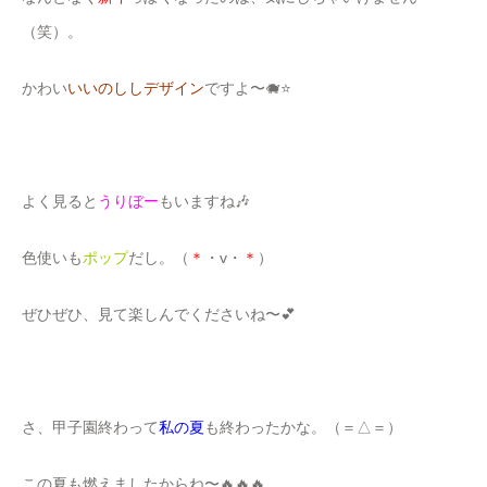
（笑）。
かわい
いいのししデザイン
ですよ〜🐗⭐️
よく見ると
うりぼー
もいますね🎶
色使いも
ポップ
だし。（
＊
・v・
＊
）
ぜひぜひ、見て楽しんでくださいね〜💕
さ、甲子園終わって
私の夏
も終わったかな。（＝△＝）
この夏も燃えましたからね〜🔥🔥🔥