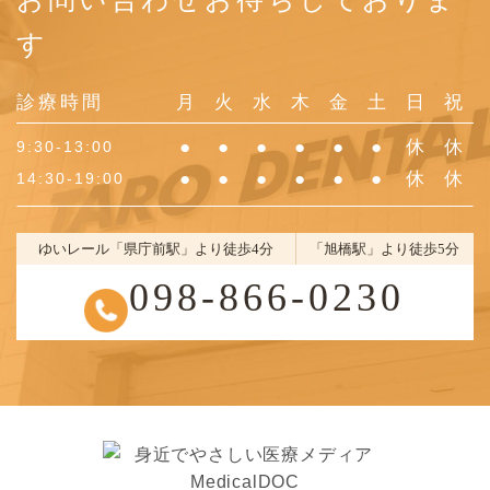
す
診療時間
月
火
水
木
金
土
日
祝
●
●
●
●
●
●
休
休
9:30-13:00
●
●
●
●
●
●
休
休
14:30-19:00
ゆいレール「県庁前駅」より徒歩4分
「旭橋駅」より徒歩5分
098-866-0230