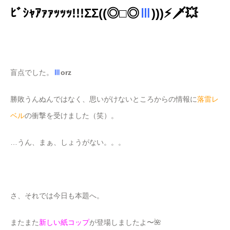
ﾋﾞｼｬｱｧｧｯｯｯ!!!ΣΣ((◎□◎
Ⅲ
)))⚡️🗡💥
盲点でした。
Ⅲ
orz
勝敗うんぬんではなく、思いがけないところからの情報に
落雷レ
ベル
の衝撃を受けました（笑）。
…うん、まぁ、しょうがない。。。
さ、それでは今日も本題へ。
またまた
新しい紙コップ
が登場しましたよ〜🌺