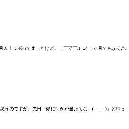
以上サボってましたけど。（￣▽￣;）ｴﾍ 1ヶ月で色がそれ
思うのですが、先日「頭に何かが当たるな。(・_・)」と思っ