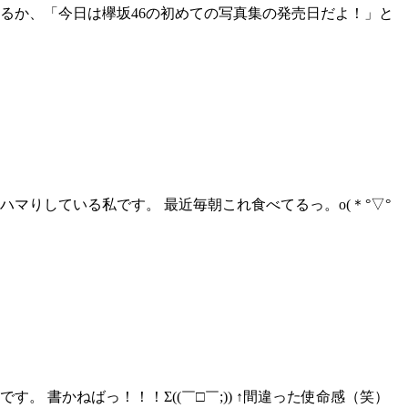
るか、「今日は欅坂46の初めての写真集の発売日だよ！」と
マりしている私です。 最近毎朝これ食べてるっ。o(＊°▽°
 書かねばっ！！！Σ((￣□￣;)) ↑間違った使命感（笑）