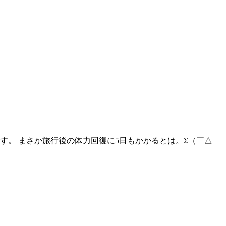
す。 まさか旅行後の体力回復に5日もかかるとは。Σ（￣△