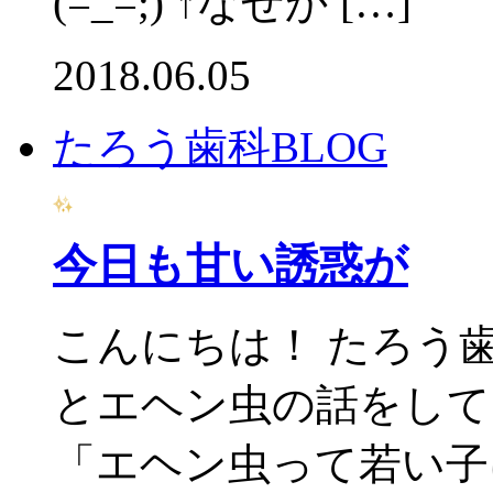
(=_=;) ↑なぜか […]
2018.06.05
たろう歯科BLOG
今日も甘い誘惑が
こんにちは！ たろう
とエヘン虫の話をして
「エヘン虫って若い子